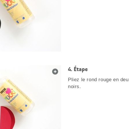
Étape
web.lightbox.openLink
Pliez le rond rouge en deu
noirs.