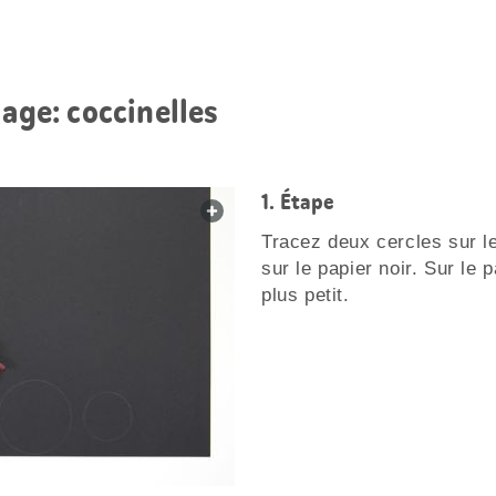
lage: coccinelles
Étape
web.lightbox.openLink
Tracez deux cercles sur le
sur le papier noir. Sur le 
plus petit.