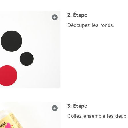
Étape
web.lightbox.openLink
Découpez les ronds.
Étape
web.lightbox.openLink
Collez ensemble les deux 