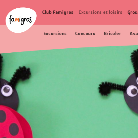
Signets
Header
Accueil Famigros.ch
de
Logo
Club Famigros
Excursions et loisirs
Gros
Navigation
navigation
principale
Excursions
Concours
Bricoler
Ava