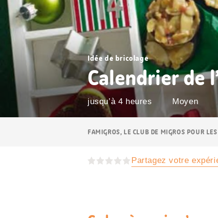
Idée de bricolage
Calendrier de 
jusqu’à 4 heures
Moyen
Navigation
FAMIGROS, LE CLUB DE MIGROS POUR LES
Breadcrumb
Partagez votre expéri