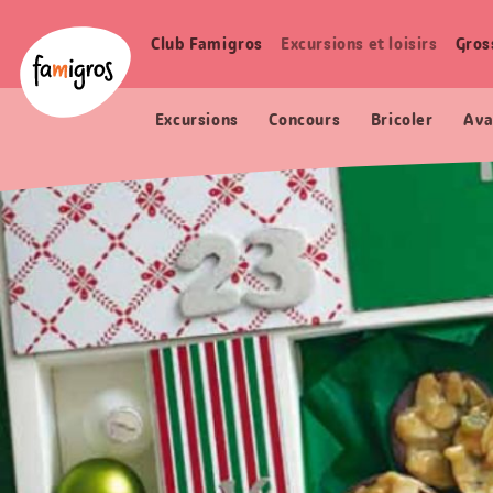
Signets
Header
Accueil Famigros.ch
de
Logo
Club Famigros
Excursions et loisirs
Gros
Navigation
navigation
principale
Excursions
Concours
Bricoler
Ava