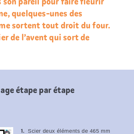
 son pareil pour faire fleurir
ime, quelques-unes des
rme sortent tout droit du four.
ier de l’avent qui sort de
lage étape par étape
Scier deux éléments de 465 mm
web.lightbox.openLink