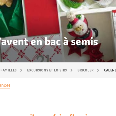
l’avent en bac à semis
 FAMILLES
EXCURSIONS ET LOISIRS
BRICOLER
CALEND
ence!