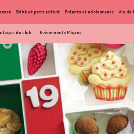
sesse
Bébé et petit enfant
Enfants et adolescents
Vie de 
ntages du club
Évènements Migros