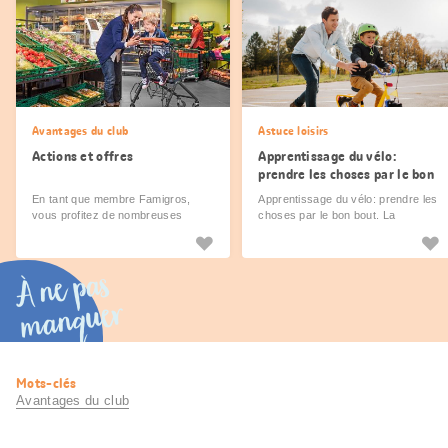
Avantages du club
Astuce loisirs
Actions et offres
Apprentissage du vélo:
prendre les choses par le bon
bout
En tant que membre Famigros,
Apprentissage du vélo: prendre les
vous profitez de nombreuses
choses par le bon bout. La
offres lors de vos achats chez
rédaction Famigros vous dévoile
Migros.
toutes les astuces.
À ne pas
manquer
Informations
Mots-clés
utiles
Avantages du club