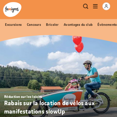
Signets
Header
Accueil Famigros.ch
Logo
Métanavigation
Ouvrir
Recherche
de
le
navigation
menu
Excursions
Concours
Bricoler
Avantages du club
Évènements
Réduction sur les loisirs
Rabais sur la location de vélos aux
manifestations slowUp