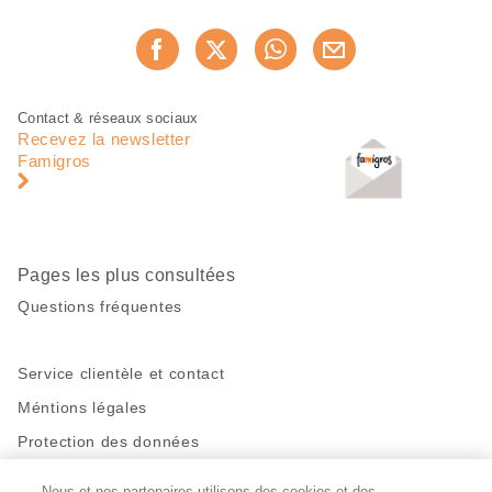
Partager
Recommander maintenan
cette
page
Pied
Navigation
Contact & réseaux sociaux
de
en
Recevez la newsletter
page
pied
Famigros
de
page
Pages les plus consultées
Questions fréquentes
Service clientèle et contact
Méntions légales
Protection des données
Nous et nos partenaires utilisons des cookies et des