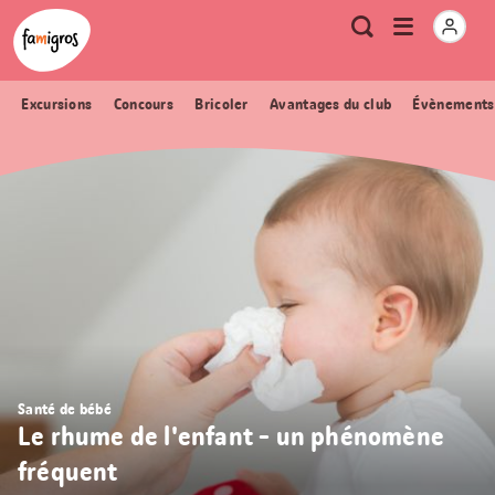
Signets
Header
Accueil Famigros.ch
Logo
Métanavigation
Ouvrir
Recherche
de
le
navigation
menu
Excursions
Concours
Bricoler
Avantages du club
Évènements
Santé de bébé
Le rhume de l'enfant - un phénomène
fréquent