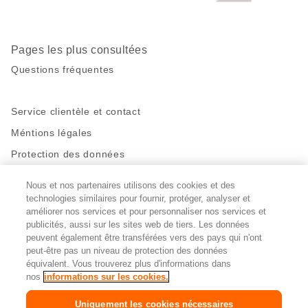
page
Pages les plus consultées
Questions fréquentes
Service clientèle et contact
Méntions légales
Protection des données
Nous et nos partenaires utilisons des cookies et des
Restez en contact!
technologies similaires pour fournir, protéger, analyser et
Facebook
http://twitter.com/migros
https://www.youtube.com/user/Migr
Pinterest
Instagram
améliorer nos services et pour personnaliser nos services et
publicités, aussi sur les sites web de tiers. Les données
peuvent également être transférées vers des pays qui n'ont
peut-être pas un niveau de protection des données
Paramètres des cookies
équivalent. Vous trouverez plus d'informations dans
nos
informations sur les cookies.
DE
FR
IT
Uniquement les cookies nécessaires