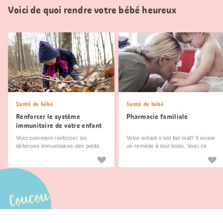
Voici de quoi rendre votre bébé heureux
Santé de bébé
Santé de bébé
Renforcer le système
Pharmacie familiale
immunitaire de votre enfant
Voici comment renforcer les
Votre enfant s’est fait mal? Il existe
défenses immunitaires des petits.
un remède à tout bobo. Voici ce
Grâce à nos conseils, vous et vos
que devrait contenir toute
enfants resterez en bonne santé
pharmacie familiale.
toute l’année.
Coucou