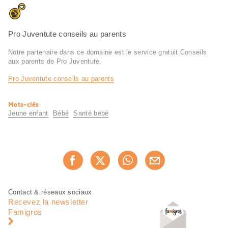
Pro Juventute conseils au parents
Notre partenaire dans ce domaine est le service gratuit Conseils
aux parents de Pro Juventute.
Pro Juventute conseils au parents
Informations
Mots-clés
utiles
Jeune enfant
Bébé
Santé bébé
Partager
Recommander maintenan
cette
page
Pied
Navigation
Contact & réseaux sociaux
de
en
Recevez la newsletter
page
pied
Famigros
de