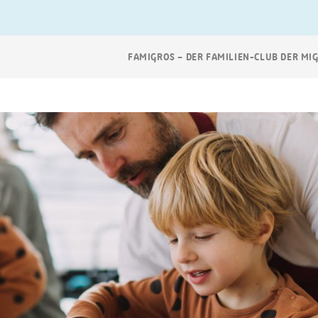
Breadcrumb
FAMIGROS – DER FAMILIEN-CLUB DER MI
Navigation