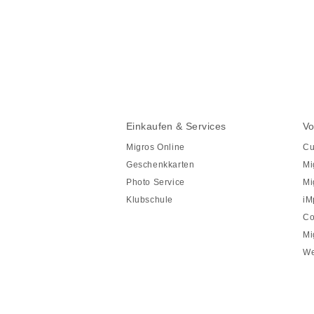
Diese
Seite
teilen
Fusszeile
Fusszeile
Einkaufen & Services
Vo
Navigation
Migros Online
Cu
Geschenkkarten
Mi
Photo Service
Mi
Klubschule
iM
Co
Mi
We