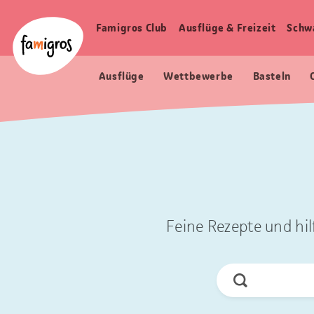
Sprungmarken
Header
Home Famigros.ch
Navigation
Logo
Famigros Club
Ausflüge & Freizeit
Schw
Haupt
Navigation
Ausflüge
Wettbewerbe
Basteln
Feine Rezepte und hil
Jetzt
Suchen