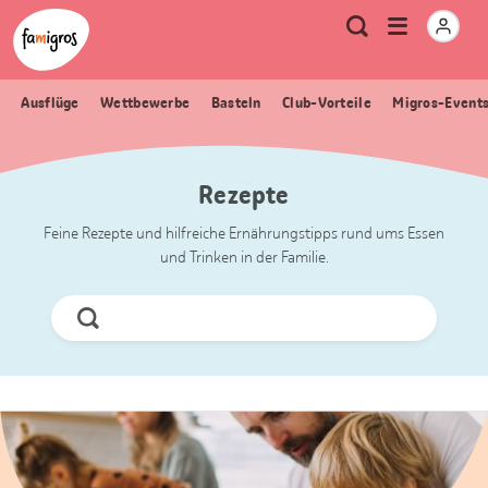
Sprungmarken
Header
Home Famigros.ch
Logo
Meta
Menu
Suche
Navigation
Navigation
öffnen
Ausflüge
Wettbewerbe
Basteln
Club-Vorteile
Migros-Event
Rezepte
Feine Rezepte und hilfreiche Ernährungstipps rund ums Essen
und Trinken in der Familie.
Jetzt
Suchen