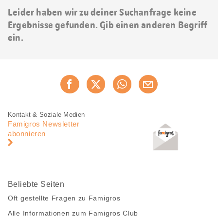
Leider haben wir zu deiner Suchanfrage keine
Ergebnisse gefunden. Gib einen anderen Begriff
ein.
Diese
Jetzt weiterempfehlen
Seite
teilen
Fusszeile
Fusszeile
Kontakt & Soziale Medien
Navigation
Famigros Newsletter
abonnieren
Beliebte Seiten
Oft gestellte Fragen zu Famigros
Alle Informationen zum Famigros Club