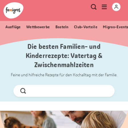
Sprungmarken
Header
Home Famigros.ch
Logo
Meta
Menu
Suche
Navigation
Navigation
öffnen
Ausflüge
Wettbewerbe
Basteln
Club-Vorteile
Migros-Event
Die besten Familien- und
Kinderrezepte: Vatertag &
Zwischenmahlzeiten
Feine und hilfreiche Rezepte für den Kochalltag mit der Familie.
Jetzt
Suchen