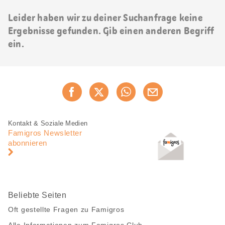
Leider haben wir zu deiner Suchanfrage keine
Ergebnisse gefunden. Gib einen anderen Begriff
ein.
Diese
Jetzt weiterempfehlen
Seite
teilen
Fusszeile
Fusszeile
Kontakt & Soziale Medien
Navigation
Famigros Newsletter
abonnieren
Beliebte Seiten
Oft gestellte Fragen zu Famigros