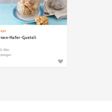
zept
rnen-Hafer-Guetsli
30 Min.
steiger