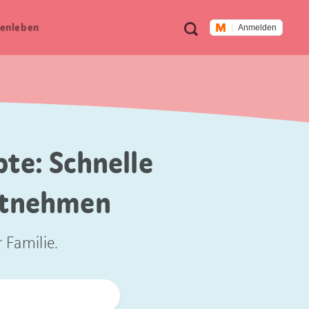
Meta
Suche
en­leben
Anmelden
Navigation
te: Schnelle
itnehmen
 Familie.