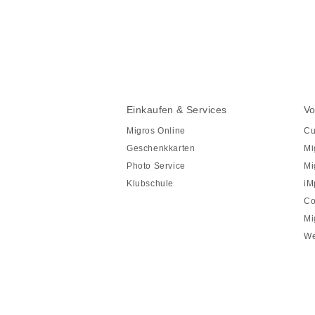
Diese
Seite
teilen
Fusszeile
Fusszeile
Einkaufen & Services
Vo
Navigation
Migros Online
Cu
Geschenkkarten
Mi
Photo Service
Mi
Klubschule
iM
Co
Mi
We