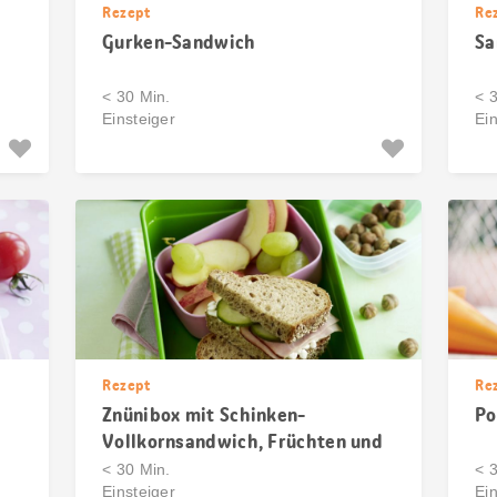
Rezept
Re
Gurken-Sandwich
Sa
< 30 Min.
< 
Einsteiger
Ein
Rezept
Re
Znünibox mit Schinken-
Po
Vollkornsandwich, Früchten und
Haselnüssen
< 30 Min.
< 
Einsteiger
Ein