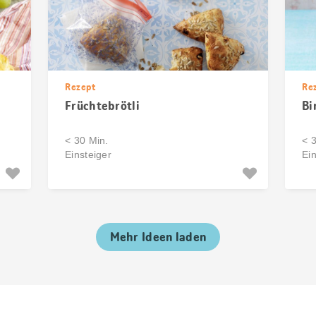
Rezept
Re
Früchtebrötli
Bi
< 30 Min.
< 
Einsteiger
Ein
Mehr Ideen laden