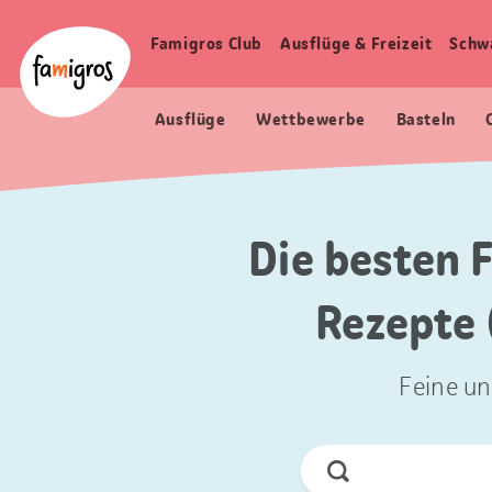
Sprungmarken
Header
Home Famigros.ch
Navigation
Logo
Famigros Club
Ausflüge & Freizeit
Schw
Haupt
Navigation
Ausflüge
Wettbewerbe
Basteln
Die besten 
Rezepte
Feine un
Jetzt