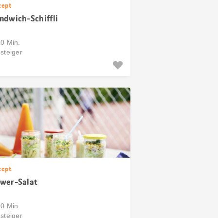
zept
ndwich-Schiffli
30 Min.
steiger
zept
wer-Salat
30 Min.
steiger