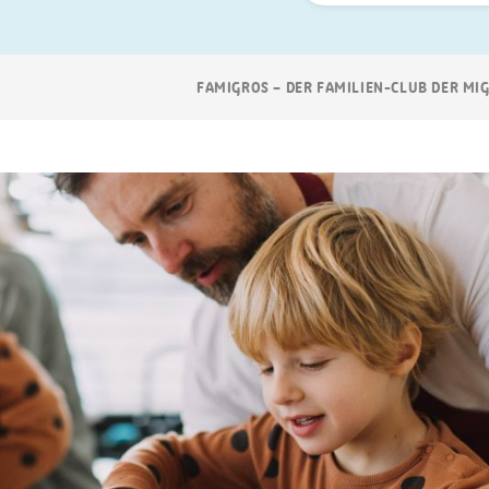
Suchen
Breadcrumb
FAMIGROS – DER FAMILIEN-CLUB DER MI
Navigation