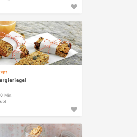
zept
ergieriegel
60 Min.
übt