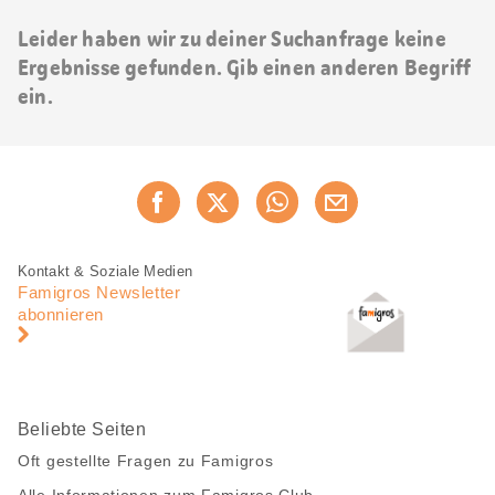
Leider haben wir zu deiner Suchanfrage keine
Ergebnisse gefunden. Gib einen anderen Begriff
ein.
Diese
Jetzt weiterempfehlen
Seite
teilen
Fusszeile
Fusszeile
Kontakt & Soziale Medien
Navigation
Famigros Newsletter
abonnieren
Beliebte Seiten
Oft gestellte Fragen zu Famigros