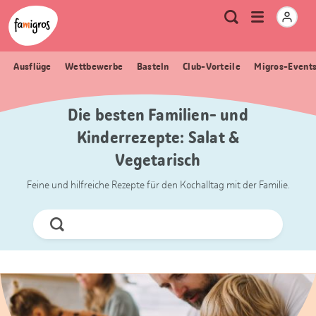
Sprungmarken
Header
Home Famigros.ch
Logo
Meta
Menu
Suche
Navigation
Navigation
öffnen
Ausflüge
Wettbewerbe
Basteln
Club-Vorteile
Migros-Event
Die besten Familien- und
Kinderrezepte: Salat &
Vegetarisch
Feine und hilfreiche Rezepte für den Kochalltag mit der Familie.
Jetzt
Suchen