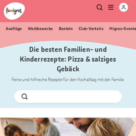
Sprungmarken
Header
Home Famigros.ch
Logo
Meta
Menu
Suche
Navigation
Navigation
öffnen
Ausflüge
Wettbewerbe
Basteln
Club-Vorteile
Migros-Event
Die besten Familien- und
Kinderrezepte: Pizza & salziges
Gebäck
Feine und hilfreiche Rezepte für den Kochalltag mit der Familie.
Jetzt
Suchen