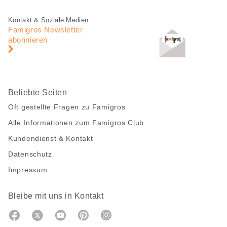
teilen
Fusszeile
Fusszeile
Kontakt & Soziale Medien
Navigation
Famigros Newsletter
abonnieren
Beliebte Seiten
Oft gestellte Fragen zu Famigros
Alle Informationen zum Famigros Club
Kundendienst & Kontakt
Datenschutz
Impressum
Bleibe mit uns in Kontakt
Facebook
https://twitter.com/migros
https://www.youtube.com/user/Migr
Pinterest
Instagram