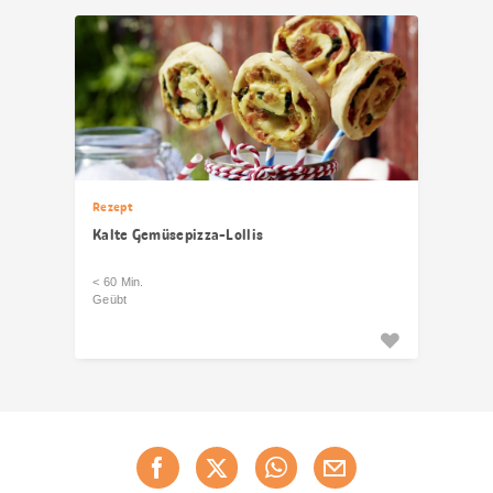
Rezept
Kalte Gemüsepizza-Lollis
< 60 Min.
Geübt
Diese
Jetzt weiterempfehlen
Seite