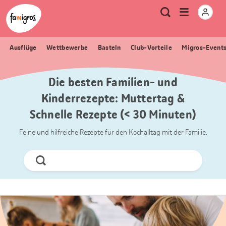
Sprungmarken
Header
Home Famigros.ch
Logo
Meta
Menu
Suche
Navigation
Navigation
öffnen
Ausflüge
Wettbewerbe
Basteln
Club-Vorteile
Migros-Event
Die besten Familien- und
Kinderrezepte: Muttertag &
Schnelle Rezepte (< 30 Minuten)
Feine und hilfreiche Rezepte für den Kochalltag mit der Familie.
Jetzt
Suchen