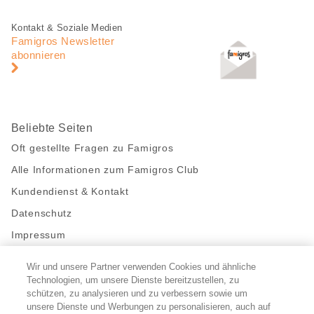
teilen
Fusszeile
Fusszeile
Kontakt & Soziale Medien
Navigation
Famigros Newsletter
abonnieren
Beliebte Seiten
Oft gestellte Fragen zu Famigros
Alle Informationen zum Famigros Club
Kundendienst & Kontakt
Datenschutz
Impressum
Wir und unsere Partner verwenden Cookies und ähnliche
Bleibe mit uns in Kontakt
Technologien, um unsere Dienste bereitzustellen, zu
Facebook
schützen, zu analysieren und zu verbessern sowie um
https://twitter.com/migros
https://www.youtube.com/user/Migr
Pinterest
Instagram
unsere Dienste und Werbungen zu personalisieren, auch auf