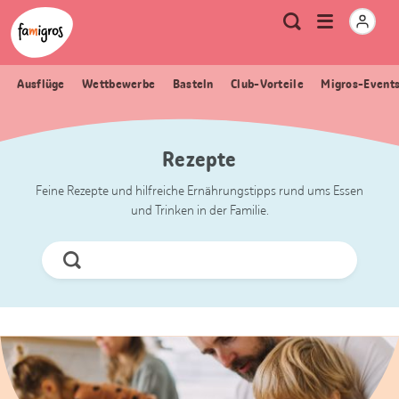
Sprungmarken
Header
Home Famigros.ch
Logo
Meta
Menu
Suche
Navigation
Navigation
öffnen
Ausflüge
Wettbewerbe
Basteln
Club-Vorteile
Migros-Event
Rezepte
Feine Rezepte und hilfreiche Ernährungstipps rund ums Essen
und Trinken in der Familie.
Jetzt
Suchen