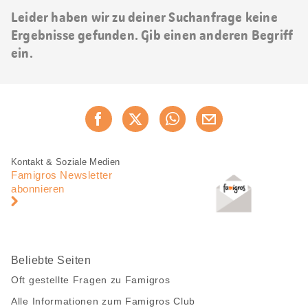
Leider haben wir zu deiner Suchanfrage keine
Ergebnisse gefunden. Gib einen anderen Begriff
ein.
Diese
Jetzt weiterempfehlen
Seite
teilen
Fusszeile
Fusszeile
Kontakt & Soziale Medien
Navigation
Famigros Newsletter
abonnieren
Beliebte Seiten
Oft gestellte Fragen zu Famigros
Alle Informationen zum Famigros Club