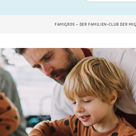
Suchen
Breadcrumb
FAMIGROS – DER FAMILIEN-CLUB DER MI
Navigation