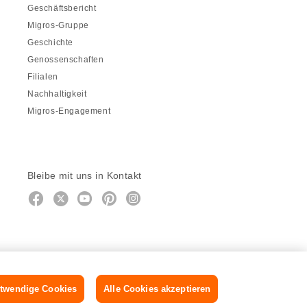
Geschäftsbericht
Migros-Gruppe
Geschichte
Genossenschaften
Filialen
Nachhaltigkeit
Migros-Engagement
Bleibe mit uns in Kontakt
Facebook
https://twitter.com/migros
https://www.youtube.com/user/Mig
Pinterest
Instagram
twendige Cookies
Alle Cookies akzeptieren
DE
FR
IT