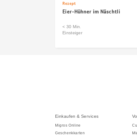
Rezept
Eier-Hühner im Näschtli
< 30 Min.
Einsteiger
Diese
Seite
teilen
Fusszeile
Fusszeile
Einkaufen & Services
Vo
Navigation
Migros Online
Cu
Geschenkkarten
Mi