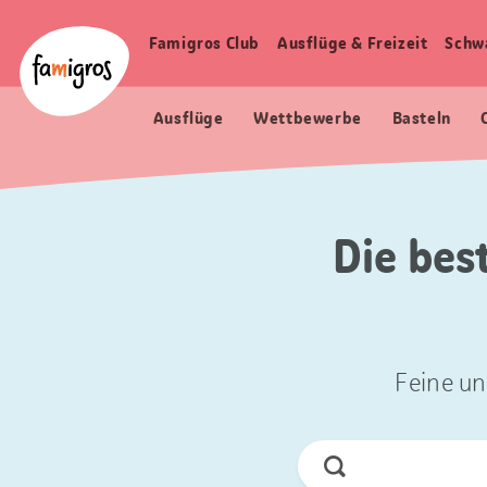
Sprungmarken
Header
Home Famigros.ch
Navigation
Logo
Famigros Club
Ausflüge & Freizeit
Schw
Haupt
Navigation
Ausflüge
Wettbewerbe
Basteln
Die bes
Feine un
Jetzt