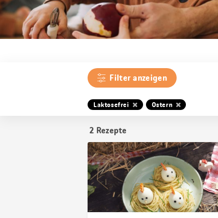
Filter anzeigen
Laktosefrei
Ostern
2
Rezepte