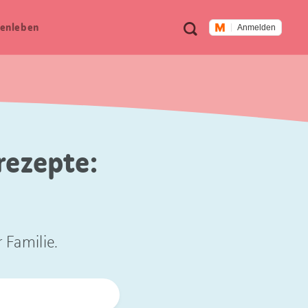
Meta
Suche
en­leben
Anmelden
Navigation
rezepte:
 Familie.