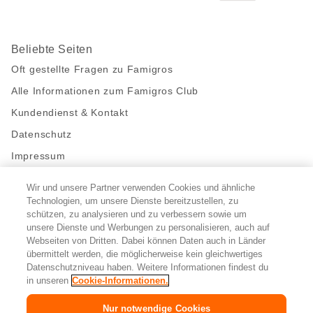
Beliebte Seiten
Oft gestellte Fragen zu Famigros
Alle Informationen zum Famigros Club
Kundendienst & Kontakt
Datenschutz
Impressum
Wir und unsere Partner verwenden Cookies und ähnliche
Bleibe mit uns in Kontakt
Technologien, um unsere Dienste bereitzustellen, zu
Facebook
schützen, zu analysieren und zu verbessern sowie um
https://twitter.com/migros
https://www.youtube.com/user/Migr
Pinterest
Instagram
unsere Dienste und Werbungen zu personalisieren, auch auf
Webseiten von Dritten. Dabei können Daten auch in Länder
übermittelt werden, die möglicherweise kein gleichwertiges
Cookie-Einstellungen
Datenschutzniveau haben. Weitere Informationen findest du
in unseren
Cookie-Informationen.
DE
FR
IT
Nur notwendige Cookies