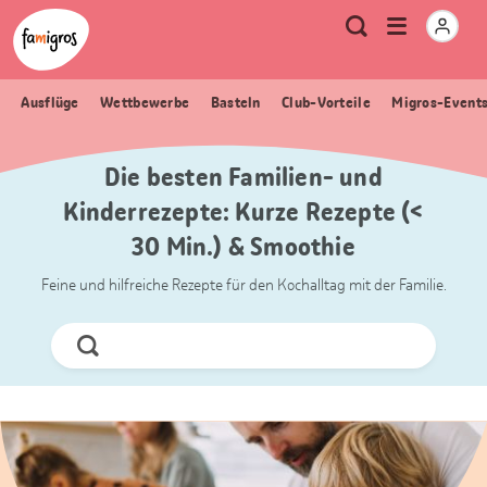
Sprungmarken
Header
Home Famigros.ch
Logo
Meta
Menu
Suche
Navigation
Navigation
öffnen
Ausflüge
Wettbewerbe
Basteln
Club-Vorteile
Migros-Event
Die besten Familien- und
Kinderrezepte: Kurze Rezepte (<
30 Min.) & Smoothie
Feine und hilfreiche Rezepte für den Kochalltag mit der Familie.
Jetzt
Suchen