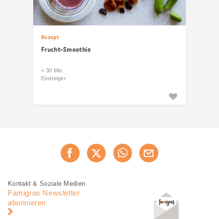
Rezept
Frucht-Smoothie
< 30 Min.
Einsteiger
Diese
Jetzt weiterempfehlen
Seite
teilen
Fusszeile
Fusszeile
Kontakt & Soziale Medien
Navigation
Famigros Newsletter
abonnieren