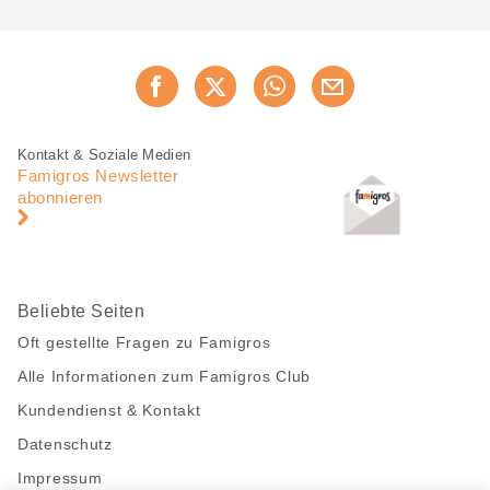
Diese
Jetzt weiterempfehlen
Seite
teilen
Fusszeile
Fusszeile
Kontakt & Soziale Medien
Navigation
Famigros Newsletter
abonnieren
Beliebte Seiten
Oft gestellte Fragen zu Famigros
Alle Informationen zum Famigros Club
Kundendienst & Kontakt
Datenschutz
Impressum