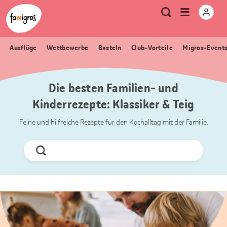
Sprungmarken
Header
Home Famigros.ch
Logo
Meta
Menu
Suche
Navigation
Navigation
öffnen
Ausflüge
Wettbewerbe
Basteln
Club-Vorteile
Migros-Event
Die besten Familien- und
Kinderrezepte: Klassiker & Teig
Feine und hilfreiche Rezepte für den Kochalltag mit der Familie.
Jetzt
Suchen