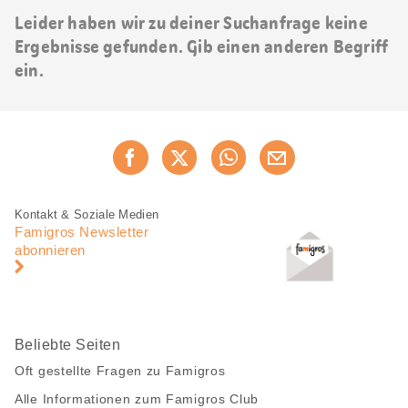
Leider haben wir zu deiner Suchanfrage keine
Ergebnisse gefunden. Gib einen anderen Begriff
ein.
Diese
Jetzt weiterempfehlen
Seite
teilen
Fusszeile
Fusszeile
Kontakt & Soziale Medien
Navigation
Famigros Newsletter
abonnieren
Beliebte Seiten
Oft gestellte Fragen zu Famigros
Alle Informationen zum Famigros Club