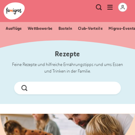
Sprungmarken
Header
Home Famigros.ch
Logo
Meta
Menu
Suche
Navigation
Navigation
öffnen
Ausflüge
Wettbewerbe
Basteln
Club-Vorteile
Migros-Event
Rezepte
Feine Rezepte und hilfreiche Ernährungstipps rund ums Essen
und Trinken in der Familie.
Jetzt
Suchen