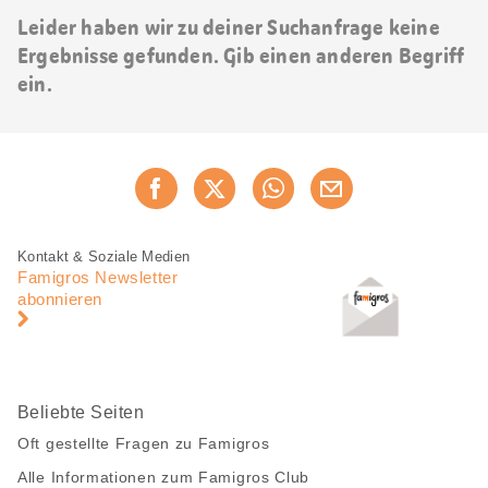
Leider haben wir zu deiner Suchanfrage keine
Ergebnisse gefunden. Gib einen anderen Begriff
ein.
Diese
Jetzt weiterempfehlen
Seite
teilen
Fusszeile
Fusszeile
Kontakt & Soziale Medien
Navigation
Famigros Newsletter
abonnieren
Beliebte Seiten
Oft gestellte Fragen zu Famigros
Alle Informationen zum Famigros Club