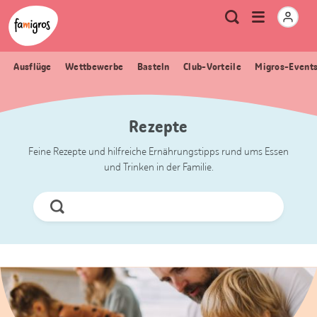
Sprungmarken
Header
Home Famigros.ch
Logo
Meta
Menu
Suche
Navigation
Navigation
öffnen
Ausflüge
Wettbewerbe
Basteln
Club-Vorteile
Migros-Event
Rezepte
Feine Rezepte und hilfreiche Ernährungstipps rund ums Essen
und Trinken in der Familie.
Jetzt
Suchen