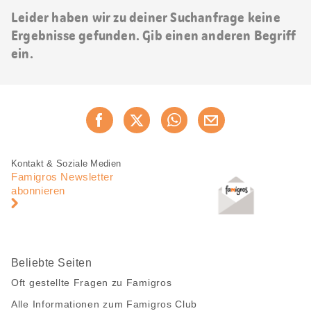
Leider haben wir zu deiner Suchanfrage keine
Ergebnisse gefunden. Gib einen anderen Begriff
ein.
Diese
Jetzt weiterempfehlen
Seite
teilen
Fusszeile
Fusszeile
Kontakt & Soziale Medien
Navigation
Famigros Newsletter
abonnieren
Beliebte Seiten
Oft gestellte Fragen zu Famigros
Alle Informationen zum Famigros Club