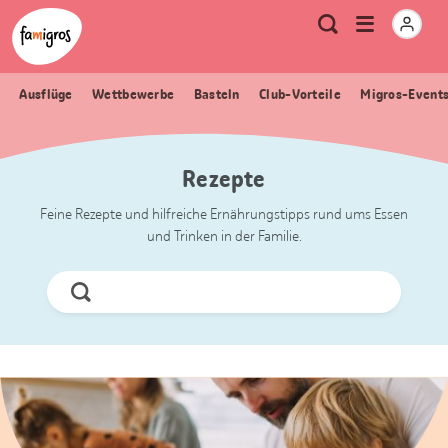
Sprungmarken
Header
Home Famigros.ch
Logo
Meta
Menu
Suche
Navigation
Navigation
öffnen
Ausflüge
Wettbewerbe
Basteln
Club-Vorteile
Migros-Event
Rezepte
Feine Rezepte und hilfreiche Ernährungstipps rund ums Essen
und Trinken in der Familie.
Jetzt
Suchen