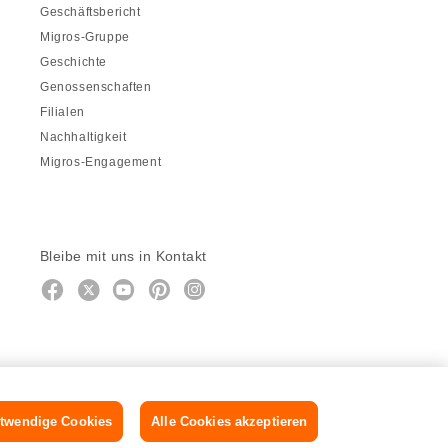
Geschäftsbericht
Migros-Gruppe
Geschichte
Genossenschaften
Filialen
Nachhaltigkeit
Migros-Engagement
Bleibe mit uns in Kontakt
Facebook
https://twitter.com/migros
https://www.youtube.com/user/Mig
Pinterest
Instagram
twendige Cookies
Alle Cookies akzeptieren
DE
FR
IT