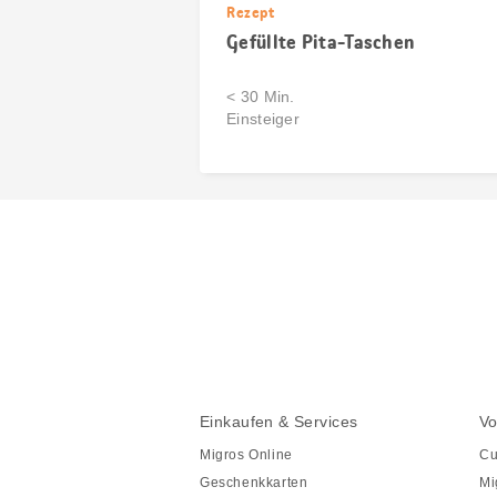
Rezept
Gefüllte Pita-Taschen
< 30 Min.
Einsteiger
Diese
Seite
teilen
Fusszeile
Fusszeile
Einkaufen & Services
Vo
Navigation
Migros Online
Cu
Geschenkkarten
Mi