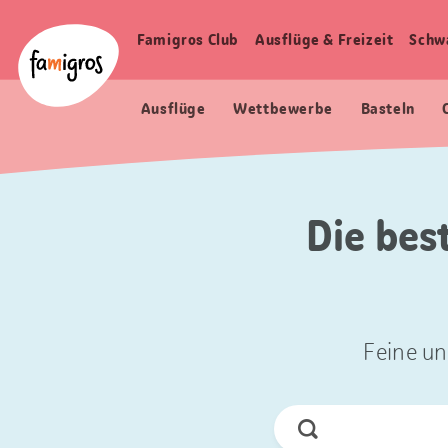
Sprungmarken
Header
Home Famigros.ch
Navigation
Logo
Famigros Club
Ausflüge & Freizeit
Schw
Haupt
Navigation
Ausflüge
Wettbewerbe
Basteln
Die bes
Feine un
Jetzt