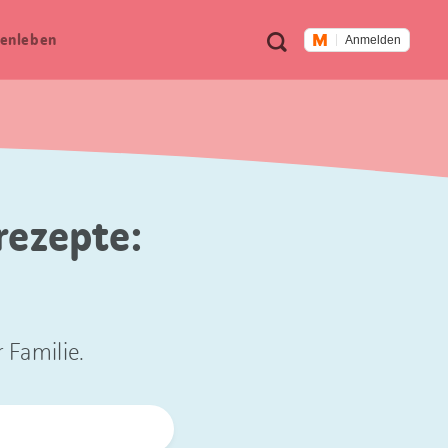
Meta
Suche
en­leben
Anmelden
Navigation
rezepte:
 Familie.