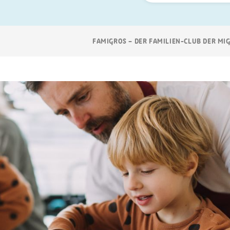
Suchen
Breadcrumb
FAMIGROS – DER FAMILIEN-CLUB DER MI
Navigation