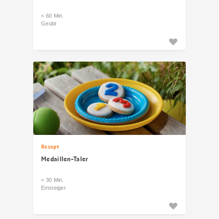
< 60 Min.
Geübt
Rezept
Medaillen-Taler
< 30 Min.
Einsteiger