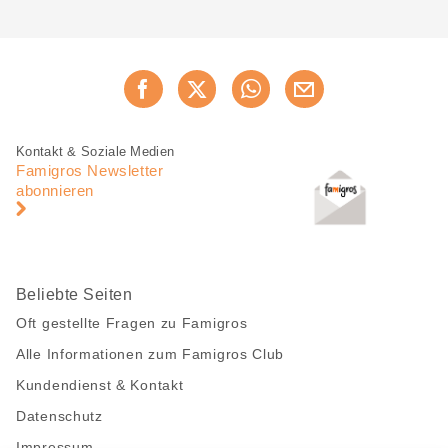
Diese
Jetzt weiterempfehlen
Seite
teilen
Fusszeile
Fusszeile
Kontakt & Soziale Medien
Navigation
Famigros Newsletter
abonnieren
Beliebte Seiten
Oft gestellte Fragen zu Famigros
Alle Informationen zum Famigros Club
Kundendienst & Kontakt
Datenschutz
Impressum