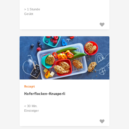
> 1 Stunde
Geübt
Rezept
Haferflocken-Knusperli
< 30 Min.
Einsteiger