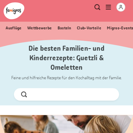
Sprungmarken
Header
Home Famigros.ch
Logo
Meta
Menu
Suche
Navigation
Navigation
öffnen
Ausflüge
Wettbewerbe
Basteln
Club-Vorteile
Migros-Event
Die besten Familien- und
Kinderrezepte: Guetzli &
Omeletten
Feine und hilfreiche Rezepte für den Kochalltag mit der Familie.
Jetzt
Suchen