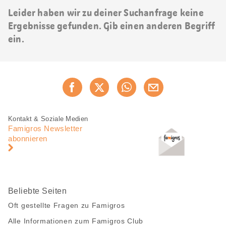
Leider haben wir zu deiner Suchanfrage keine
Ergebnisse gefunden. Gib einen anderen Begriff
ein.
Diese
Jetzt weiterempfehlen
Seite
teilen
Fusszeile
Fusszeile
Kontakt & Soziale Medien
Navigation
Famigros Newsletter
abonnieren
Beliebte Seiten
Oft gestellte Fragen zu Famigros
Alle Informationen zum Famigros Club