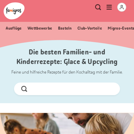
Sprungmarken
Header
Home Famigros.ch
Logo
Meta
Menu
Suche
Navigation
Navigation
öffnen
Ausflüge
Wettbewerbe
Basteln
Club-Vorteile
Migros-Event
Die besten Familien- und
Kinderrezepte: Glace & Upcycling
Feine und hilfreiche Rezepte für den Kochalltag mit der Familie.
Jetzt
Suchen