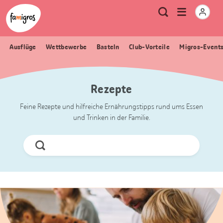
Sprungmarken
Header
Home Famigros.ch
Logo
Meta
Menu
Suche
Navigation
Navigation
öffnen
Ausflüge
Wettbewerbe
Basteln
Club-Vorteile
Migros-Event
Rezepte
Feine Rezepte und hilfreiche Ernährungstipps rund ums Essen
und Trinken in der Familie.
Jetzt
Suchen