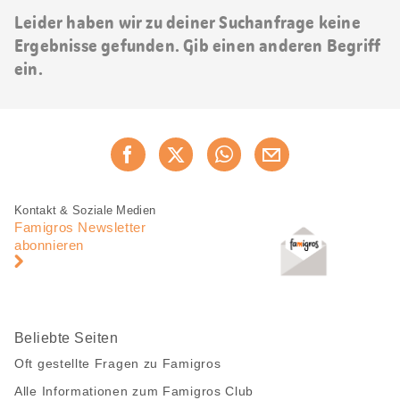
Leider haben wir zu deiner Suchanfrage keine
Ergebnisse gefunden. Gib einen anderen Begriff
ein.
Diese
Jetzt weiterempfehlen
Seite
teilen
Fusszeile
Fusszeile
Kontakt & Soziale Medien
Navigation
Famigros Newsletter
abonnieren
Beliebte Seiten
Oft gestellte Fragen zu Famigros
Alle Informationen zum Famigros Club