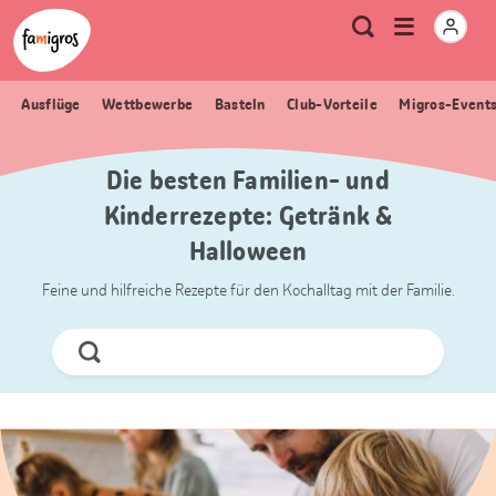
Sprungmarken
Header
Home Famigros.ch
Logo
Meta
Menu
Suche
Navigation
Navigation
öffnen
Ausflüge
Wettbewerbe
Basteln
Club-Vorteile
Migros-Event
Die besten Familien- und
Kinderrezepte: Getränk &
Halloween
Feine und hilfreiche Rezepte für den Kochalltag mit der Familie.
Jetzt
Suchen