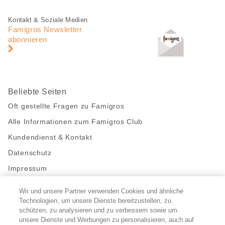
teilen
Fusszeile
Fusszeile
Kontakt & Soziale Medien
Navigation
Famigros Newsletter
abonnieren
Beliebte Seiten
Oft gestellte Fragen zu Famigros
Alle Informationen zum Famigros Club
Kundendienst & Kontakt
Datenschutz
Impressum
Wir und unsere Partner verwenden Cookies und ähnliche
Bleibe mit uns in Kontakt
Technologien, um unsere Dienste bereitzustellen, zu
Facebook
schützen, zu analysieren und zu verbessern sowie um
https://twitter.com/migros
https://www.youtube.com/user/Migr
Pinterest
Instagram
unsere Dienste und Werbungen zu personalisieren, auch auf