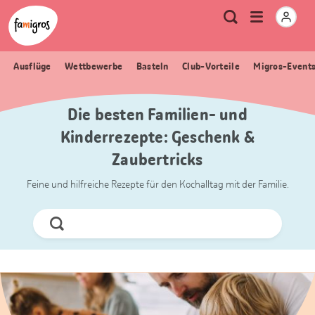
Sprungmarken
Header
Home Famigros.ch
Logo
Meta
Menu
Suche
Navigation
Navigation
öffnen
Ausflüge
Wettbewerbe
Basteln
Club-Vorteile
Migros-Event
Die besten Familien- und
Kinderrezepte: Geschenk &
Zaubertricks
Feine und hilfreiche Rezepte für den Kochalltag mit der Familie.
Jetzt
Suchen