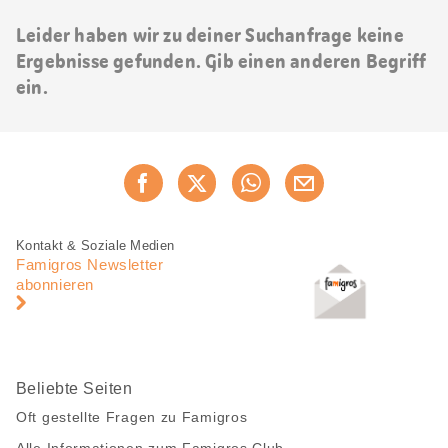
Leider haben wir zu deiner Suchanfrage keine
Ergebnisse gefunden. Gib einen anderen Begriff
ein.
Diese
Jetzt weiterempfehlen
Seite
teilen
Fusszeile
Fusszeile
Kontakt & Soziale Medien
Navigation
Famigros Newsletter
abonnieren
Beliebte Seiten
Oft gestellte Fragen zu Famigros