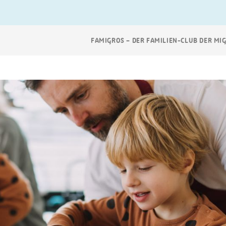
Breadcrumb
FAMIGROS – DER FAMILIEN-CLUB DER MI
Navigation