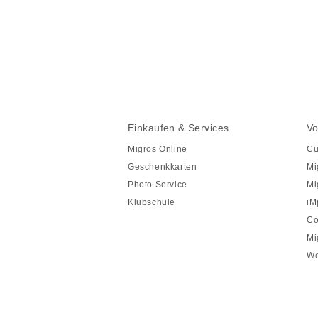
Diese
Seite
teilen
Fusszeile
Fusszeile
Einkaufen & Services
Vo
Navigation
Migros Online
Cu
Geschenkkarten
Mi
Photo Service
Mi
Klubschule
iM
Co
Mi
We