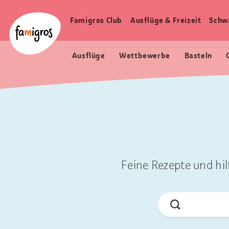
Sprungmarken
Header
Home Famigros.ch
Navigation
Logo
Famigros Club
Ausflüge & Freizeit
Schw
Haupt
Navigation
Ausflüge
Wettbewerbe
Basteln
Feine Rezepte und hil
Jetzt
Suchen