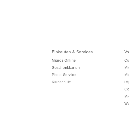
Diese
Seite
teilen
Fusszeile
Fusszeile
Einkaufen & Services
Vo
Navigation
Migros Online
Cu
Geschenkkarten
Mi
Photo Service
Mi
Klubschule
iM
Co
Mi
We