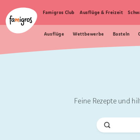
Sprungmarken
Header
Home Famigros.ch
Navigation
Logo
Famigros Club
Ausflüge & Freizeit
Schw
Haupt
Navigation
Ausflüge
Wettbewerbe
Basteln
Feine Rezepte und hil
Jetzt
Suchen