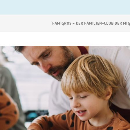
Breadcrumb
FAMIGROS – DER FAMILIEN-CLUB DER MI
Navigation