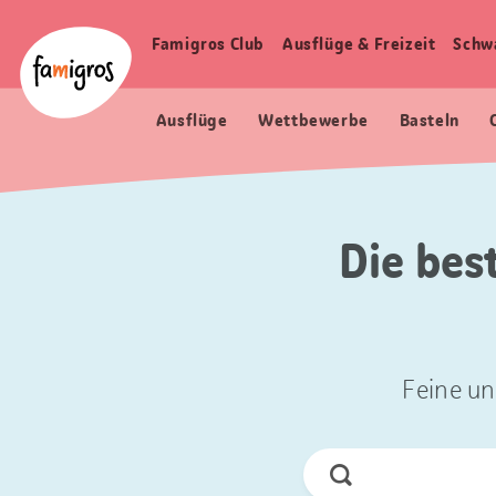
Sprungmarken
Header
Home Famigros.ch
Navigation
Logo
Famigros Club
Ausflüge & Freizeit
Schw
Haupt
Navigation
Ausflüge
Wettbewerbe
Basteln
Die bes
Feine un
Jetzt