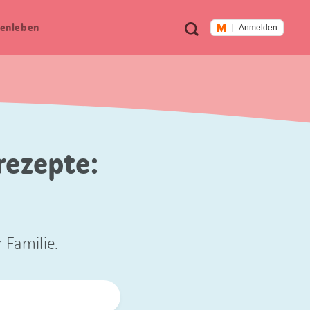
Meta
Suche
en­leben
Anmelden
Navigation
rezepte:
 Familie.