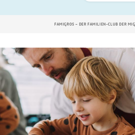
Suchen
Breadcrumb
FAMIGROS – DER FAMILIEN-CLUB DER MI
Navigation