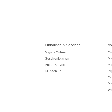
Diese
Seite
teilen
Fusszeile
Fusszeile
Einkaufen & Services
Vo
Navigation
Migros Online
Cu
Geschenkkarten
Mi
Photo Service
Mi
Klubschule
iM
Co
Mi
We