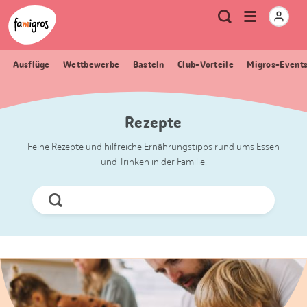
Sprungmarken
Header
Home Famigros.ch
Logo
Meta
Menu
Suche
Navigation
Navigation
öffnen
Ausflüge
Wettbewerbe
Basteln
Club-Vorteile
Migros-Event
Rezepte
Feine Rezepte und hilfreiche Ernährungstipps rund ums Essen
und Trinken in der Familie.
Jetzt
Suchen