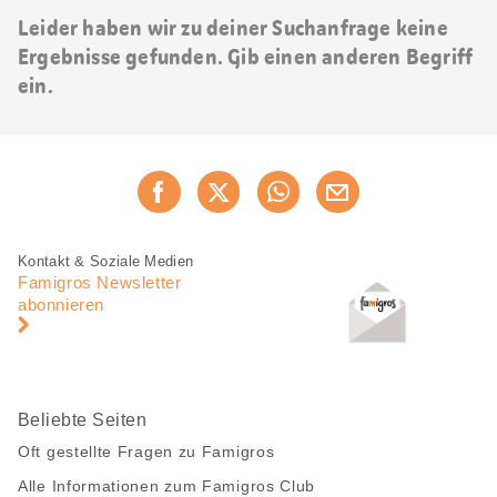
Leider haben wir zu deiner Suchanfrage keine
Ergebnisse gefunden. Gib einen anderen Begriff
ein.
Diese
Jetzt weiterempfehlen
Seite
teilen
Fusszeile
Fusszeile
Kontakt & Soziale Medien
Navigation
Famigros Newsletter
abonnieren
Beliebte Seiten
Oft gestellte Fragen zu Famigros
Alle Informationen zum Famigros Club