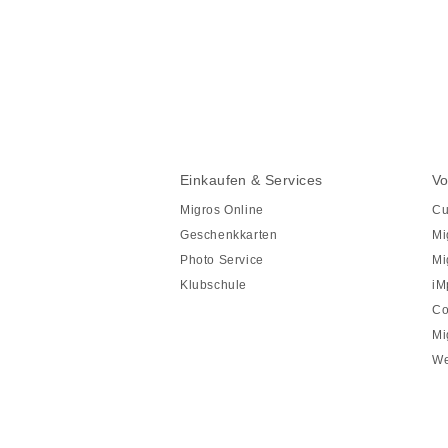
Diese
Seite
teilen
Fusszeile
Fusszeile
Einkaufen & Services
Vo
Navigation
Migros Online
Cu
Geschenkkarten
Mi
Photo Service
Mi
Klubschule
iM
Co
Mi
We