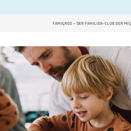
Breadcrumb
FAMIGROS – DER FAMILIEN-CLUB DER MI
Navigation