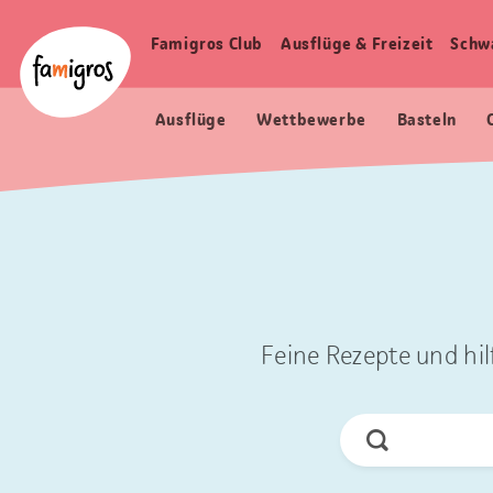
Sprungmarken
Header
Home Famigros.ch
Navigation
Logo
Famigros Club
Ausflüge & Freizeit
Schw
Haupt
Navigation
Ausflüge
Wettbewerbe
Basteln
Feine Rezepte und hil
Jetzt
Suchen