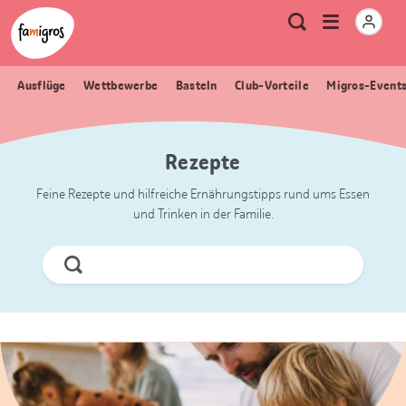
Sprungmarken
Header
Home Famigros.ch
Logo
Meta
Menu
Suche
Navigation
Navigation
öffnen
Ausflüge
Wettbewerbe
Basteln
Club-Vorteile
Migros-Event
Rezepte
Feine Rezepte und hilfreiche Ernährungstipps rund ums Essen
und Trinken in der Familie.
Jetzt
Suchen