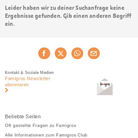
Leider haben wir zu deiner Suchanfrage keine
Ergebnisse gefunden. Gib einen anderen Begriff
ein.
Diese
Jetzt weiterempfehlen
Seite
teilen
Fusszeile
Fusszeile
Kontakt & Soziale Medien
Navigation
Famigros Newsletter
abonnieren
Beliebte Seiten
Oft gestellte Fragen zu Famigros
Alle Informationen zum Famigros Club