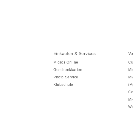
Diese
Seite
teilen
Fusszeile
Fusszeile
Einkaufen & Services
Vo
Navigation
Migros Online
Cu
Geschenkkarten
Mi
Photo Service
Mi
Klubschule
iM
Co
Mi
We