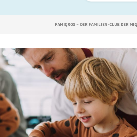
Suchen
Breadcrumb
FAMIGROS – DER FAMILIEN-CLUB DER MI
Navigation