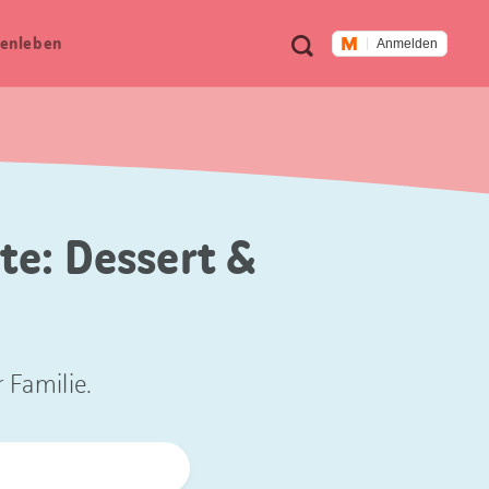
Meta
Suche
en­leben
Anmelden
Navigation
te: Dessert &
 Familie.