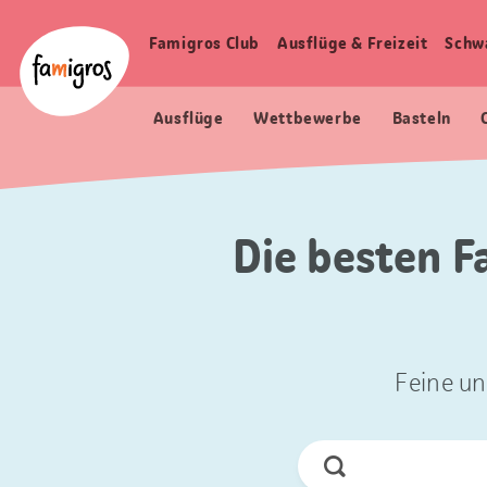
Sprungmarken
Header
Home Famigros.ch
Navigation
Logo
Famigros Club
Ausflüge & Freizeit
Schw
Haupt
Navigation
Ausflüge
Wettbewerbe
Basteln
Die besten F
Feine un
Jetzt