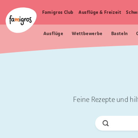
Sprungmarken
Header
Home Famigros.ch
Navigation
Logo
Famigros Club
Ausflüge & Freizeit
Schw
Haupt
Navigation
Ausflüge
Wettbewerbe
Basteln
Feine Rezepte und hil
Jetzt
Suchen