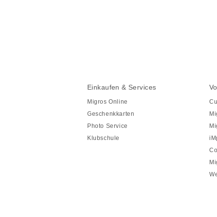
Diese
Seite
teilen
Fusszeile
Fusszeile
Einkaufen & Services
Vo
Navigation
Migros Online
Cu
Geschenkkarten
Mi
Photo Service
Mi
Klubschule
iM
Co
Mi
We