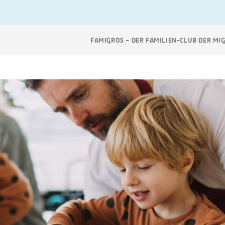
Breadcrumb
FAMIGROS – DER FAMILIEN-CLUB DER MI
Navigation