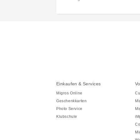
Diese
Seite
teilen
Fusszeile
Fusszeile
Einkaufen & Services
Vo
Navigation
Migros Online
Cu
Geschenkkarten
Mi
Photo Service
Mi
Klubschule
iM
Co
Mi