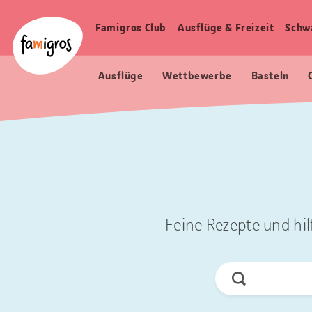
Sprungmarken
Header
Home Famigros.ch
Navigation
Logo
Famigros Club
Ausflüge & Freizeit
Schw
Haupt
Navigation
Ausflüge
Wettbewerbe
Basteln
Feine Rezepte und hil
Jetzt
Suchen