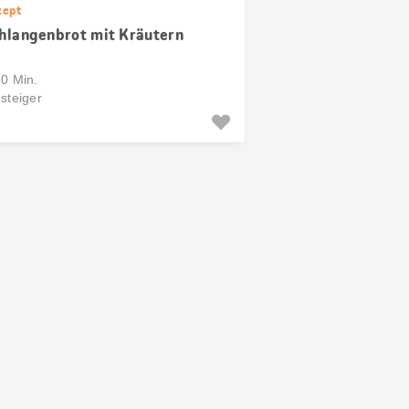
zept
hlangenbrot mit Kräutern
30 Min.
steiger