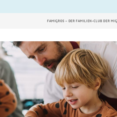
Breadcrumb
FAMIGROS – DER FAMILIEN-CLUB DER MI
Navigation