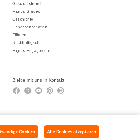
Geschäftsbericht
Migros-Gruppe
Geschichte
Genossenschaften
Filialen
Nachhaltigkeit
Migros-Engagement
Bleibe mit uns in Kontakt
Facebook
https://twitter.com/migros
https://www.youtube.com/user/Mig
Pinterest
Instagram
twendige Cookies
Alle Cookies akzeptieren
DE
FR
IT