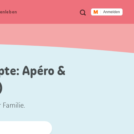
Meta
Suche
en­leben
Anmelden
Navigation
pte: Apéro &
)
 Familie.