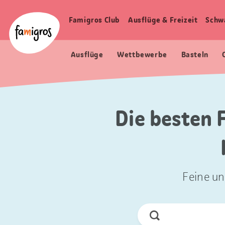
Sprungmarken
Header
Home Famigros.ch
Navigation
Logo
Famigros Club
Ausflüge & Freizeit
Schw
Haupt
Navigation
Ausflüge
Wettbewerbe
Basteln
Die besten 
Feine un
Jetzt