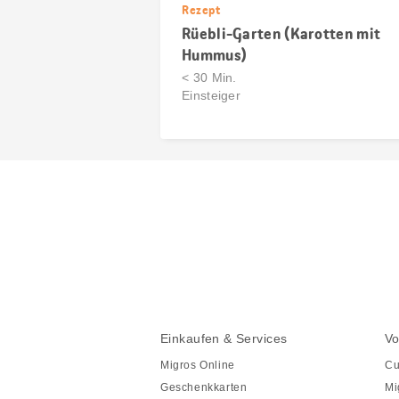
Rezept
Rüebli-Garten (Karotten mit
Hummus)
< 30 Min.
Einsteiger
Diese
Seite
teilen
Fusszeile
Fusszeile
Einkaufen & Services
Vo
Navigation
Migros Online
Cu
Geschenkkarten
Mi