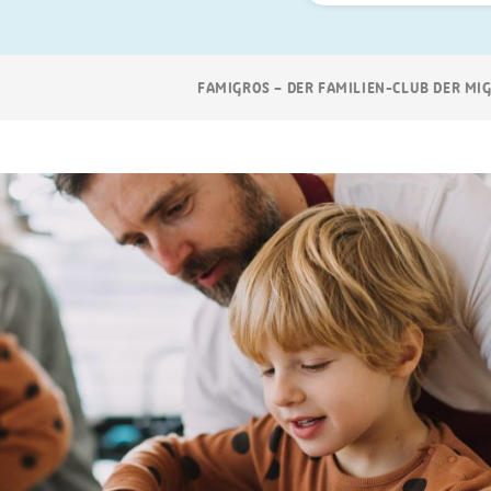
Suchen
Breadcrumb
FAMIGROS – DER FAMILIEN-CLUB DER MI
Navigation