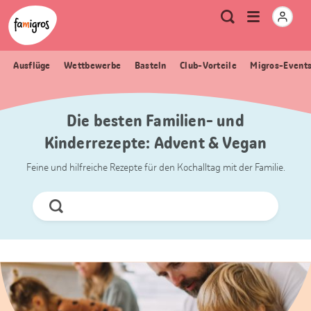
Sprungmarken
Header
Home Famigros.ch
Logo
Meta
Menu
Suche
Navigation
Navigation
öffnen
Ausflüge
Wettbewerbe
Basteln
Club-Vorteile
Migros-Event
Die besten Familien- und
Kinderrezepte: Advent & Vegan
Feine und hilfreiche Rezepte für den Kochalltag mit der Familie.
Jetzt
Suchen