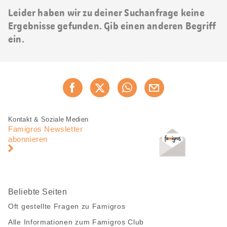
Leider haben wir zu deiner Suchanfrage keine
Ergebnisse gefunden. Gib einen anderen Begriff
ein.
Diese
Jetzt weiterempfehlen
Seite
teilen
Fusszeile
Fusszeile
Kontakt & Soziale Medien
Navigation
Famigros Newsletter
abonnieren
Beliebte Seiten
Oft gestellte Fragen zu Famigros
Alle Informationen zum Famigros Club