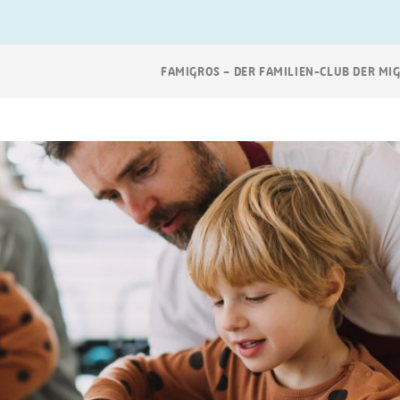
Breadcrumb
FAMIGROS – DER FAMILIEN-CLUB DER MI
Navigation