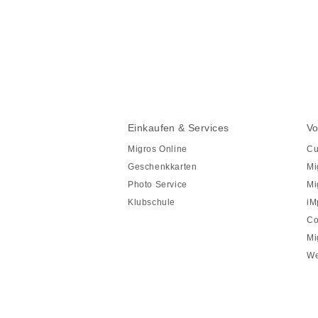
Diese
Seite
teilen
Fusszeile
Fusszeile
Einkaufen & Services
Vo
Navigation
Migros Online
Cu
Geschenkkarten
Mi
Photo Service
Mi
Klubschule
iM
Co
Mi
We