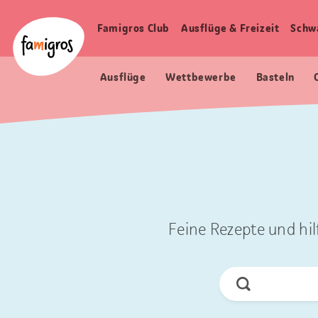
Sprungmarken
Header
Home Famigros.ch
Navigation
Logo
Famigros Club
Ausflüge & Freizeit
Schw
Haupt
Navigation
Ausflüge
Wettbewerbe
Basteln
Feine Rezepte und hil
Jetzt
Suchen