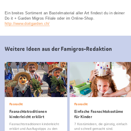
Ein breites Sortiment an Bastelmaterial aller Art findest du in deiner
Do it + Garden Migros Filiale oder im Online-Shop.
http://www.doitgarden.ch/
Weitere Ideen aus der Famigros-Redaktion
Fasnacht
Fasnacht
Fasnachtstraditionen
Einfache Fasnachtskostüme
kinderleicht erklärt
für Kinder
Fasnachtstraditionen kinderleicht
7 Kostümideen, die günstig, einfach
erklärt und Ausflugstipps zu den
und schnell gemacht sind.