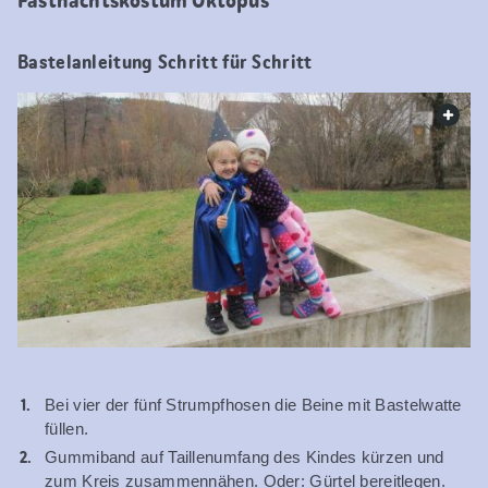
Bastelanleitung Schritt für Schritt
web.
Bei vier der fünf Strumpfhosen die Beine mit Bastelwatte
füllen.
Gummiband auf Taillenumfang des Kindes kürzen und
zum Kreis zusammennähen. Oder: Gürtel bereitlegen.