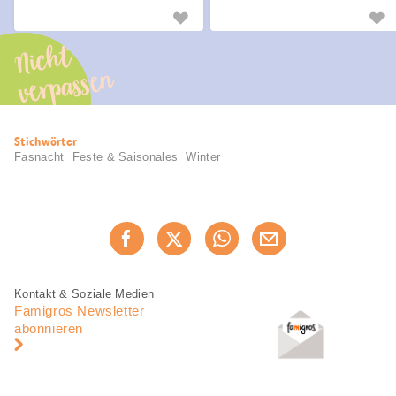
schönsten Umzügen der Schweiz
Nicht
verpassen
Nützliche
Stichwörter
Informationen
Fasnacht
Feste & Saisonales
Winter
Diese
Jetzt weiterempfehlen
Seite
teilen
Fusszeile
Fusszeile
Kontakt & Soziale Medien
Navigation
Famigros Newsletter
abonnieren