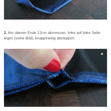
2.
Am oberen Ende 12cm abmessen, linke auf linke Seite
legen (siehe Bild), knappkantig absteppen.
web.