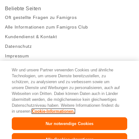
Beliebte Seiten
Oft gestellte Fragen zu Famigros
Alle Informationen zum Famigros Club
Kundendienst & Kontakt
Datenschutz
Impressum
Wir und unsere Partner verwenden Cookies und ähnliche
Bleibe mit uns in Kontakt
Technologien, um unsere Dienste bereitzustellen, zu
Facebook
https://twitter.com/migros
https://www.youtube.com/user/Migr
Pinterest
Instagram
schützen, zu analysieren und zu verbessern sowie um
unsere Dienste und Werbungen zu personalisieren, auch auf
Webseiten von Dritten. Dabei können Daten auch in Länder
übermittelt werden, die möglicherweise kein gleichwertiges
Cookie-Einstellungen
Datenschutzniveau haben. Weitere Informationen findest du
in unseren
Cookie-Informationen.
DE
FR
IT
Nur notwendige Cookies