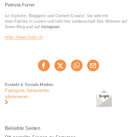
Patrizia Furrer
ist Stylistin, Bloggerin und Content Creator. Sie lebt mit
ihrer Familie in Luzern und teilt ihre Leidenschaft fürs Wohnen auf
ihrem Blog und auf
Instagram
.
https://www.lilaliv.ch
Diese
Jetzt weiterempfehlen
Seite
teilen
Fusszeile
Fusszeile
Kontakt & Soziale Medien
Navigation
Famigros Newsletter
abonnieren
Beliebte Seiten
Oft gestellte Fragen zu Famigros