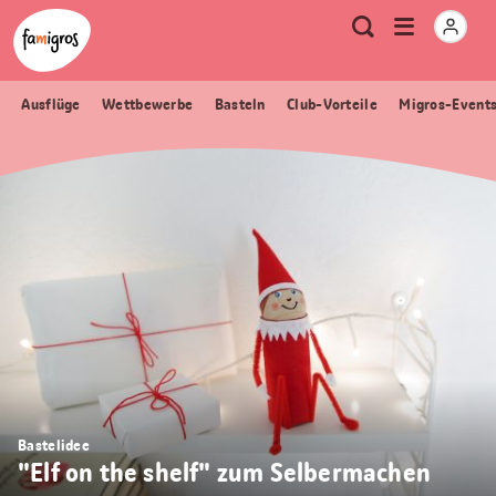
Sprungmarken
Header
Home Famigros.ch
Logo
Meta
Menu
Suche
Navigation
Navigation
öffnen
Ausflüge
Wettbewerbe
Basteln
Club-Vorteile
Migros-Event
Bastelidee
"Elf on the shelf" zum Selbermachen