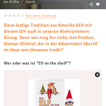
bis 45 Min.
Leicht
Teilen
Als
Favori
Teile deine Erfahrung!
merke
Diese lustige Tradition aus Amerika hält mit
diesem DIY auch in unseren Wohnzimmern
Einzug. Denn wer mag ihn nicht, den frechen,
kleinen Wichtel, der in der Adventszeit überall
im Haus sein Unwesen treibt?
Wer oder was ist "Elf on the shelf"?
web.