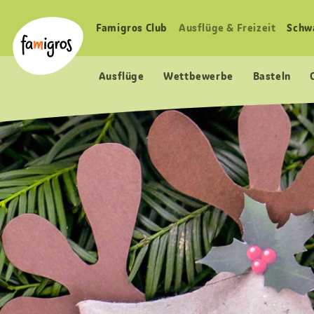
Sprungmarken
Header
Home Famigros.ch
Navigation
Logo
Famigros Club
Ausflüge & Freizeit
Schw
Haupt
Navigation
Ausflüge
Wettbewerbe
Basteln