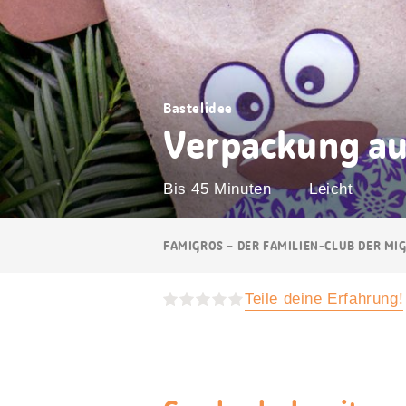
Bastelidee
Verpackung au
Bis 45 Minuten
Leicht
Breadcrumb
FAMIGROS – DER FAMILIEN-CLUB DER MI
Navigation
Teile deine Erfahrung!