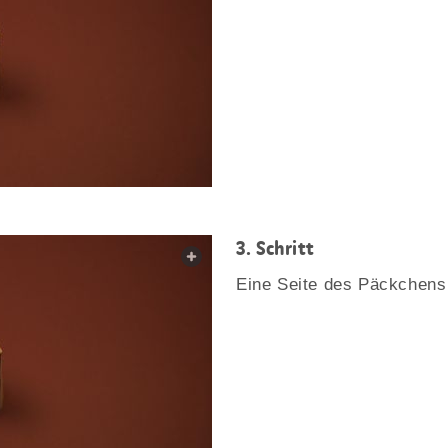
3. Schritt
web.lightbox.openLink
Eine Seite des Päckchens 