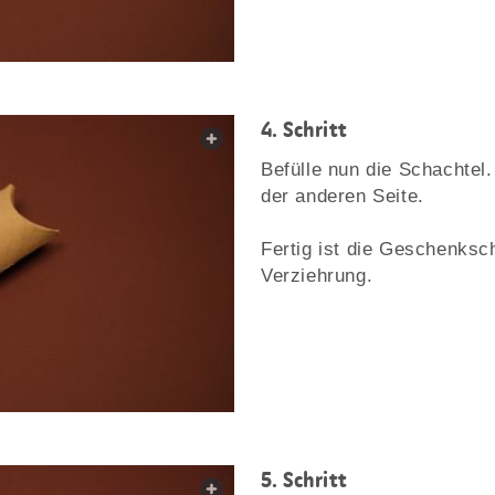
4. Schritt
web.lightbox.openLink
Befülle nun die Schachtel.
der anderen Seite.
Fertig ist die Geschenksch
Verziehrung.
5. Schritt
web.lightbox.openLink