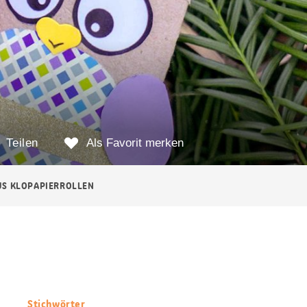
Teilen
Als Favorit merken
US KLOPAPIERROLLEN
Stichwörter
Nützliche