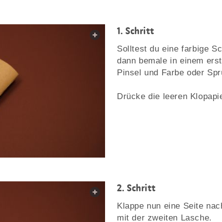
1. Schritt
web.lightbox.openLink
Solltest du eine farbige S
dann bemale in einem erste
Pinsel und Farbe oder Spr
Drücke die leeren Klopapie
2. Schritt
web.lightbox.openLink
Klappe nun eine Seite nac
mit der zweiten Lasche.