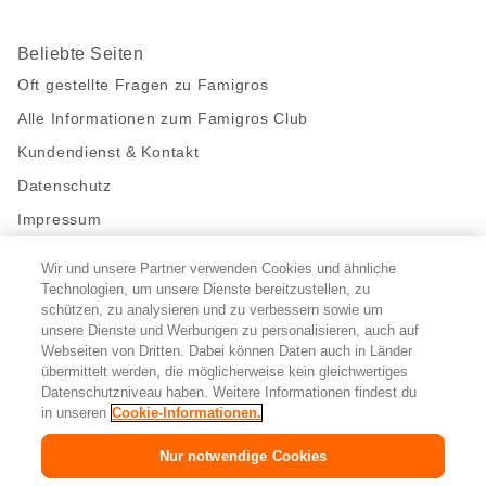
Beliebte Seiten
Oft gestellte Fragen zu Famigros
Alle Informationen zum Famigros Club
Kundendienst & Kontakt
Datenschutz
Impressum
Wir und unsere Partner verwenden Cookies und ähnliche
Bleibe mit uns in Kontakt
Technologien, um unsere Dienste bereitzustellen, zu
Facebook
https://twitter.com/migros
https://www.youtube.com/user/Migr
Pinterest
Instagram
schützen, zu analysieren und zu verbessern sowie um
unsere Dienste und Werbungen zu personalisieren, auch auf
Webseiten von Dritten. Dabei können Daten auch in Länder
übermittelt werden, die möglicherweise kein gleichwertiges
Cookie-Einstellungen
Datenschutzniveau haben. Weitere Informationen findest du
in unseren
Cookie-Informationen.
DE
FR
IT
Nur notwendige Cookies