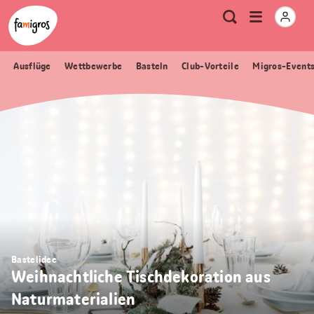
Sprungmarken
Header
Home Famigros.ch
Logo
Meta
Menu
Suche
Navigation
Navigation
öffnen
Ausflüge
Wettbewerbe
Basteln
Club-Vorteile
Migros-Event
Bastelidee
Weihnachtliche Tischdekoration aus
Naturmaterialien