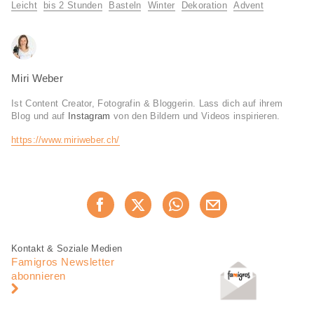
Informationen
Leicht
bis 2 Stunden
Basteln
Winter
Dekoration
Advent
Miri Weber
Ist Content Creator, Fotografin & Bloggerin. Lass dich auf ihrem
Blog und auf
Instagram
von den Bildern und Videos inspirieren.
https://www.miriweber.ch/
Diese
Jetzt weiterempfehlen
Seite
teilen
Fusszeile
Fusszeile
Kontakt & Soziale Medien
Navigation
Famigros Newsletter
abonnieren