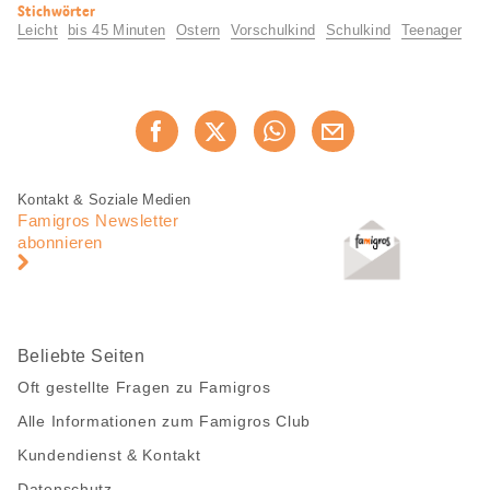
Nützliche
Stichwörter
Informationen
Leicht
bis 45 Minuten
Ostern
Vorschulkind
Schulkind
Teenager
Diese
Jetzt weiterempfehlen
Seite
teilen
Fusszeile
Fusszeile
Kontakt & Soziale Medien
Navigation
Famigros Newsletter
abonnieren
Beliebte Seiten
Oft gestellte Fragen zu Famigros
Alle Informationen zum Famigros Club
Kundendienst & Kontakt
Datenschutz