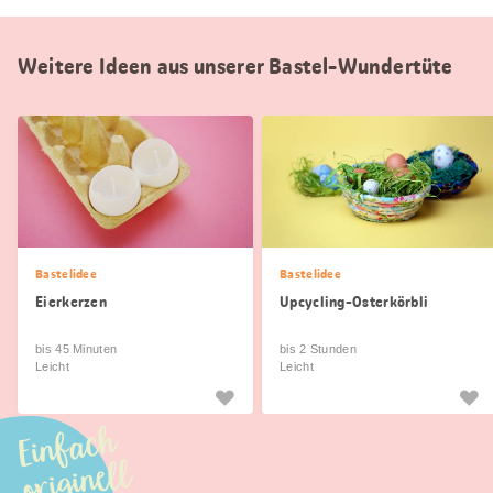
Weitere Ideen aus unserer Bastel-Wundertüte
Bastelidee
Bastelidee
Eierkerzen
Upcycling-Osterkörbli
bis 45 Minuten
bis 2 Stunden
Leicht
Leicht
Einfach
originell