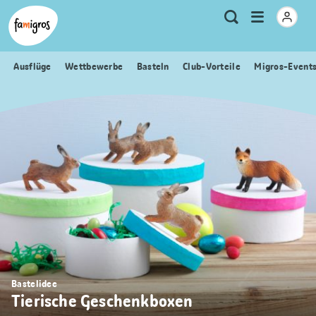
Sprungmarken
Header
Home Famigros.ch
Logo
Meta
Menu
Suche
Navigation
Navigation
öffnen
Ausflüge
Wettbewerbe
Basteln
Club-Vorteile
Migros-Event
Bastelidee
Tierische Geschenkboxen