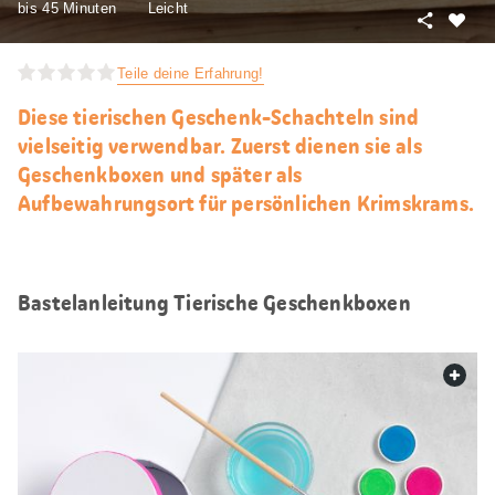
bis 45 Minuten
Leicht
Teilen
Als
Favori
Teile deine Erfahrung!
merke
Diese tierischen Geschenk-Schachteln sind
vielseitig verwendbar. Zuerst dienen sie als
Geschenkboxen und später als
Aufbewahrungsort für persönlichen Krimskrams.
Bastelanleitung Tierische Geschenkboxen
web.