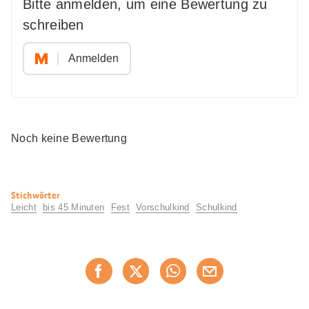
Bitte anmelden, um eine Bewertung zu
schreiben
Anmelden
Noch keine Bewertung
Nützliche
Stichwörter
Informationen
Leicht
bis 45 Minuten
Fest
Vorschulkind
Schulkind
Diese
Jetzt weiterempfehlen
Seite
teilen