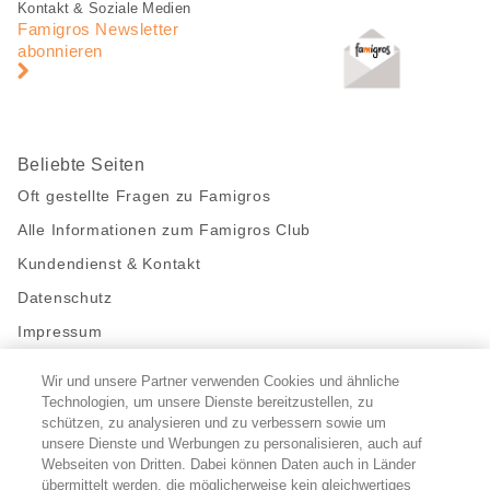
Fusszeile
Fusszeile
Kontakt & Soziale Medien
Navigation
Famigros Newsletter
abonnieren
Beliebte Seiten
Oft gestellte Fragen zu Famigros
Alle Informationen zum Famigros Club
Kundendienst & Kontakt
Datenschutz
Impressum
Wir und unsere Partner verwenden Cookies und ähnliche
Bleibe mit uns in Kontakt
Technologien, um unsere Dienste bereitzustellen, zu
Facebook
https://twitter.com/migros
https://www.youtube.com/user/Migr
Pinterest
Instagram
schützen, zu analysieren und zu verbessern sowie um
unsere Dienste und Werbungen zu personalisieren, auch auf
Webseiten von Dritten. Dabei können Daten auch in Länder
übermittelt werden, die möglicherweise kein gleichwertiges