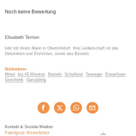
Noch keine Bewertung
Elisabeth Terrien
lebt mit ihrem Mann in Oberrohrdorf. Ihre Leidenschaft ist das
Dekorieren und Einrichten, sowie das Basteln.
Nützliche
Stichwörter
Informationen
Mittel
bis 45 Minuten
Basteln
Schulkind
Teenager
Erwachsen
Geschenk
Ganzjährig
Diese
Jetzt weiterempfehlen
Seite
teilen
Fusszeile
Fusszeile
Kontakt & Soziale Medien
Navigation
Famigros Newsletter