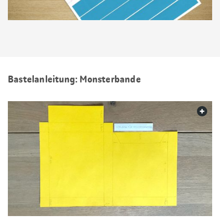
Bastelanleitung: Monsterbande
web.