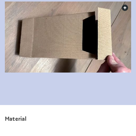
web.
Material