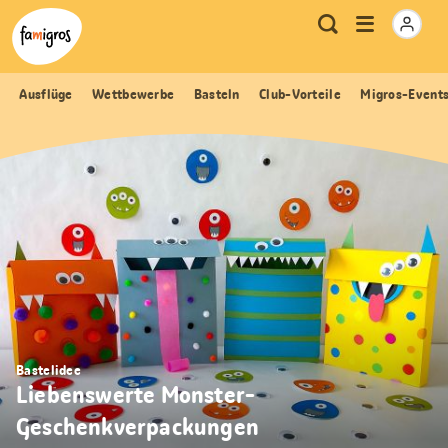
Sprungmarken
Header
Home Famigros.ch
Logo
Meta
Menu
Suche
Navigation
Navigation
öffnen
Ausflüge
Wettbewerbe
Basteln
Club-Vorteile
Migros-Event
Bastelidee
Liebenswerte Monster-
Geschenkverpackungen