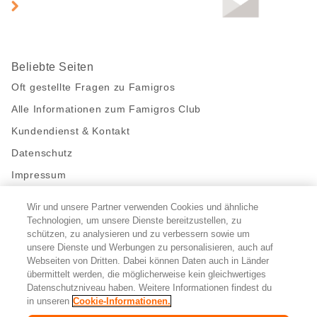
Beliebte Seiten
Oft gestellte Fragen zu Famigros
Alle Informationen zum Famigros Club
Kundendienst & Kontakt
Datenschutz
Impressum
Wir und unsere Partner verwenden Cookies und ähnliche
Bleibe mit uns in Kontakt
Technologien, um unsere Dienste bereitzustellen, zu
Facebook
https://twitter.com/migros
https://www.youtube.com/user/Migr
Pinterest
Instagram
schützen, zu analysieren und zu verbessern sowie um
unsere Dienste und Werbungen zu personalisieren, auch auf
Webseiten von Dritten. Dabei können Daten auch in Länder
übermittelt werden, die möglicherweise kein gleichwertiges
Cookie-Einstellungen
Datenschutzniveau haben. Weitere Informationen findest du
in unseren
Cookie-Informationen.
DE
FR
IT