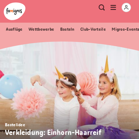
Sprungmarken
Header
Home Famigros.ch
Logo
Meta
Menu
Suche
Navigation
Navigation
öffnen
Ausflüge
Wettbewerbe
Basteln
Club-Vorteile
Migros-Event
Bastelidee
Verkleidung: Einhorn-Haarreif