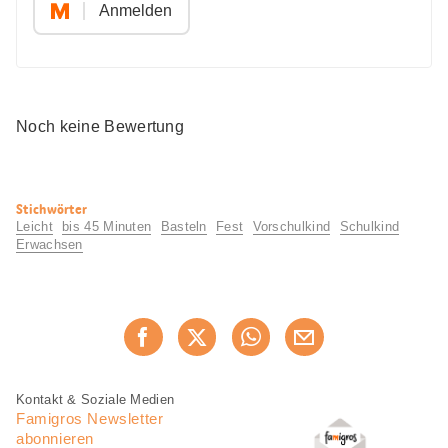
Anmelden
Noch keine Bewertung
Nützliche
Stichwörter
Informationen
Leicht
bis 45 Minuten
Basteln
Fest
Vorschulkind
Schulkind
Erwachsen
Diese
Jetzt weiterempfehlen
Seite
teilen
Fusszeile
Fusszeile
Kontakt & Soziale Medien
Navigation
Famigros Newsletter
abonnieren