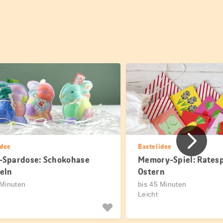
Vorher
idee
Bastelidee
-Spardose: Schokohase
Memory-Spiel: Ratesp
eln
Ostern
 Minuten
bis 45 Minuten
Leicht