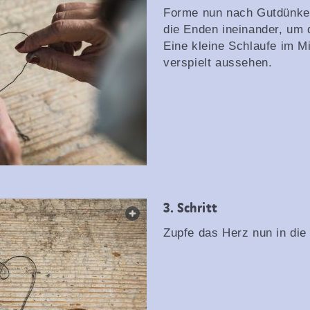
Forme nun nach Gutdünken
die Enden ineinander, um d
Eine kleine Schlaufe im Mi
verspielt aussehen.
3. Schritt
web.lightbox.openLink
Zupfe das Herz nun in die