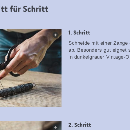
tt für Schritt
1. Schritt
web.lightbox.openLink
Schneide mit einer Zange 
ab. Besonders gut eignet 
in dunkelgrauer Vintage-O
2. Schritt
web.lightbox.openLink