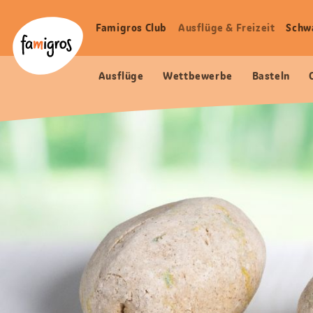
Sprungmarken
Header
Home Famigros.ch
Navigation
Logo
Famigros Club
Ausflüge & Freizeit
Schw
Haupt
Navigation
Ausflüge
Wettbewerbe
Basteln