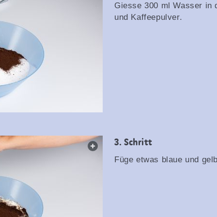
Giesse 300 ml Wasser in 
und Kaffeepulver.
Schritt
web.lightbox.openLink
Füge etwas blaue und gel