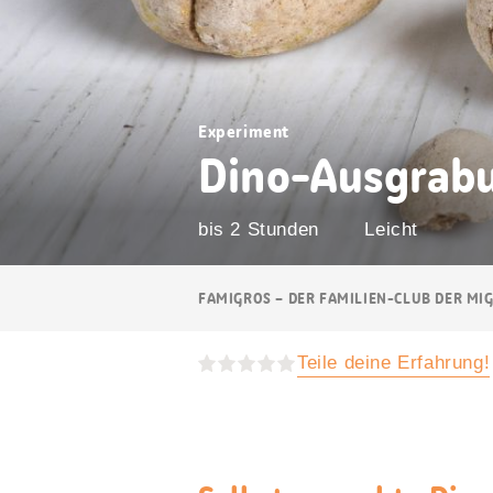
Experiment
Dino-Ausgrab
bis 2 Stunden
Leicht
Breadcrumb
FAMIGROS – DER FAMILIEN-CLUB DER MI
Navigation
Teile deine Erfahrung!