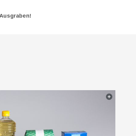
 Ausgraben!
web.light