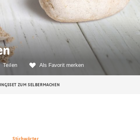
en
Teilen
Als Favorit merken
UNGSSET ZUM SELBERMACHEN
Stichwörter
Nützliche