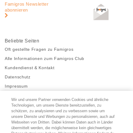
Navigation
Famigros Newsletter
abonnieren
Beliebte Seiten
Oft gestellte Fragen zu Famigros
Alle Informationen zum Famigros Club
Kundendienst & Kontakt
Datenschutz
Impressum
Wir und unsere Partner verwenden Cookies und ähnliche
Bleibe mit uns in Kontakt
Technologien, um unsere Dienste bereitzustellen, zu
Facebook
https://twitter.com/migros
https://www.youtube.com/user/Migr
Pinterest
Instagram
schützen, zu analysieren und zu verbessern sowie um
unsere Dienste und Werbungen zu personalisieren, auch auf
Webseiten von Dritten. Dabei können Daten auch in Länder
übermittelt werden, die möglicherweise kein gleichwertiges
Cookie-Einstellungen