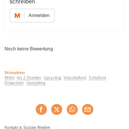
schreiben
Anmelden
Noch keine Bewertung
Nützliche
Stichwörter
Informationen
Mittel
bis 2 Stunden
Upcycling
Vorschulkind
Schulkind
Erwachsen
Ganzjährig
Diese
Jetzt weiterempfehlen
Seite
teilen
Fusszeile
Fusszeile
Kontakt & Soziale Medien