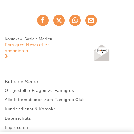
Diese
Jetzt weiterempfehlen
Seite
teilen
Fusszeile
Fusszeile
Kontakt & Soziale Medien
Navigation
Famigros Newsletter
abonnieren
Beliebte Seiten
Oft gestellte Fragen zu Famigros
Alle Informationen zum Famigros Club
Kundendienst & Kontakt
Datenschutz
Impressum