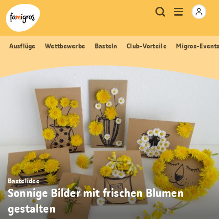
Sprungmarken
Header
Home Famigros.ch
Logo
Meta
Menu
Suche
Navigation
Navigation
öffnen
Ausflüge
Wettbewerbe
Basteln
Club-Vorteile
Migros-Event
Bastelidee
Sonnige Bilder mit frischen Blumen
gestalten