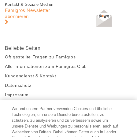
Fusszeile
Fusszeile
Kontakt & Soziale Medien
Navigation
Famigros Newsletter
abonnieren
Beliebte Seiten
Oft gestellte Fragen zu Famigros
Alle Informationen zum Famigros Club
Kundendienst & Kontakt
Datenschutz
Impressum
Wir und unsere Partner verwenden Cookies und ähnliche
Bleibe mit uns in Kontakt
Technologien, um unsere Dienste bereitzustellen, zu
Facebook
https://twitter.com/migros
https://www.youtube.com/user/Migr
Pinterest
Instagram
schützen, zu analysieren und zu verbessern sowie um
unsere Dienste und Werbungen zu personalisieren, auch auf
Webseiten von Dritten. Dabei können Daten auch in Länder