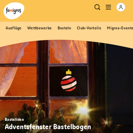
Sprungmarken
Header
Home Famigros.ch
Logo
Meta
Menu
Suche
Navigation
Navigation
öffnen
Ausflüge
Wettbewerbe
Basteln
Club-Vorteile
Migros-Event
Bastelidee
Adventsfenster Bastelbogen