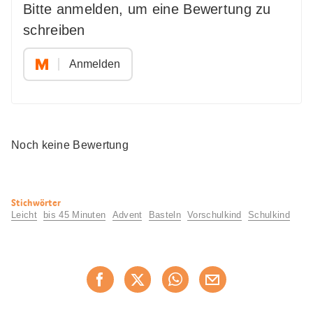
Bitte anmelden, um eine Bewertung zu
schreiben
Anmelden
Noch keine Bewertung
Nützliche
Stichwörter
Informationen
Leicht
bis 45 Minuten
Advent
Basteln
Vorschulkind
Schulkind
Diese
Jetzt weiterempfehlen
Seite
teilen