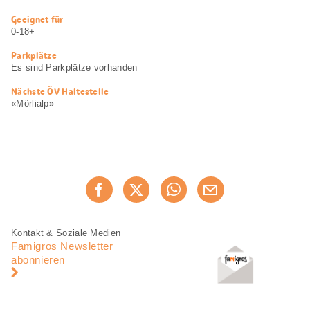
Nützliche
Geeignet für
Informationen
0-18+
Parkplätze
Es sind Parkplätze vorhanden
Nächste ÖV Haltestelle
«Mörlialp»
Diese
Jetzt weiterempfehlen
Seite
teilen
Fusszeile
Fusszeile
Kontakt & Soziale Medien
Navigation
Famigros Newsletter
abonnieren