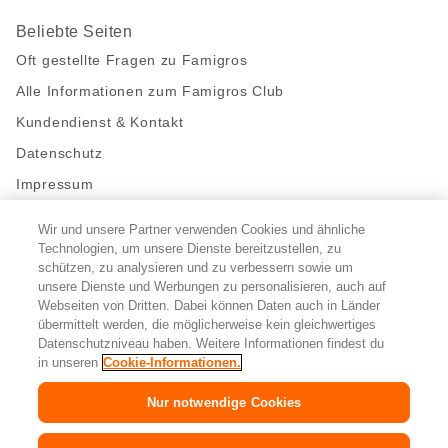
Beliebte Seiten
Oft gestellte Fragen zu Famigros
Alle Informationen zum Famigros Club
Kundendienst & Kontakt
Datenschutz
Impressum
Wir und unsere Partner verwenden Cookies und ähnliche
Bleibe mit uns in Kontakt
Technologien, um unsere Dienste bereitzustellen, zu
Facebook
https://twitter.com/migros
https://www.youtube.com/user/Migr
Pinterest
Instagram
schützen, zu analysieren und zu verbessern sowie um
unsere Dienste und Werbungen zu personalisieren, auch auf
Webseiten von Dritten. Dabei können Daten auch in Länder
übermittelt werden, die möglicherweise kein gleichwertiges
Cookie-Einstellungen
Datenschutzniveau haben. Weitere Informationen findest du
in unseren
Cookie-Informationen.
DE
FR
IT
Nur notwendige Cookies