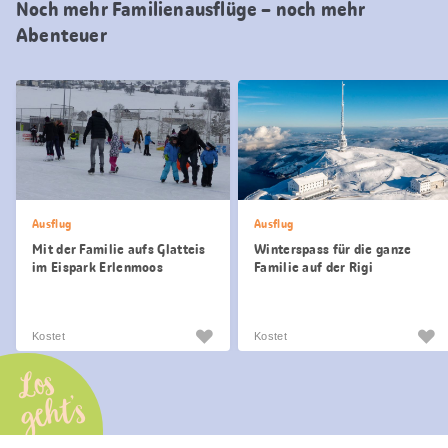
Noch mehr Familienausflüge – noch mehr
Abenteuer
Ausflug
Ausflug
Mit der Familie aufs Glatteis
Winterspass für die ganze
im Eispark Erlenmoos
Familie auf der Rigi
Wollerau
Kostet
Kostet
Los
geht’s